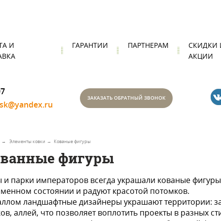
ТА И
ГАРАНТИИ
ПАРТНЕРАМ
СКИДКИ 
АВКА
АКЦИИ
07
ЗАКАЗАТЬ ОБРАТНЫЙ ЗВОНОК
nsk@yandex.ru
Элементы ковки
Кованые фигуры
ванные фигуры
 и парки императоров всегда украшали кованые фигуры 
менном состоянии и радуют красотой потомков.
ллом ландшафтные дизайнеры украшают территории: за
ов, аллей, что позволяет воплотить проекты в разных ст