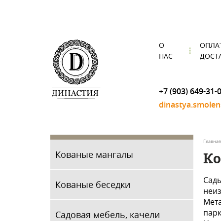
О
ОПЛА
НАС
ДОСТ
+7 (903) 649-31-
dinastya.smole
Главная
Кованые мангалы
Ко
Сады
Кованые беседки
неиз
Мета
парк
Садовая мебель, качели