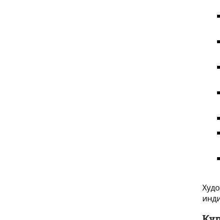
Худо
инди
Куп