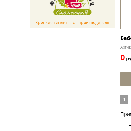
Крепкие теплицы от производителя
Баб
Артик
0
ру
1
Прим