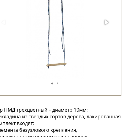
 ПМД трехцветный – диаметр 10мм;
кладина из твердых сортов дерева, лакированная.
мплект входят:
элемента безузлового крепления,
катушки против перетирания веревок.