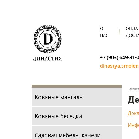
О
ОПЛА
НАС
ДОСТ
+7 (903) 649-31-
dinastya.smole
Главная
Кованые мангалы
Де
Декл
Кованые беседки
Инф
Садовая мебель, качели