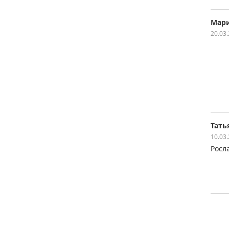
Мар
20.03
Тать
10.03
Росл