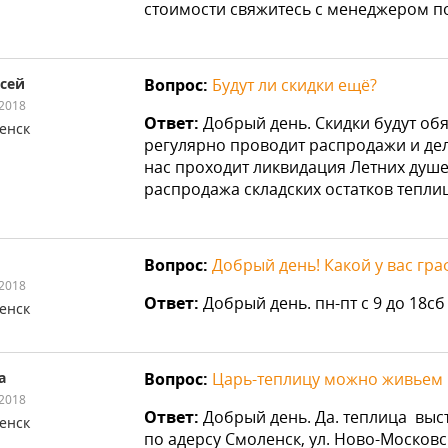
стоимости свяжитесь с менеджером по
сей
Вопрос:
Будут ли скидки ещё?
.2018
Ответ:
Добрый день. Скидки будут об
енск
регулярно проводит распродажи и дел
нас проходит ликвидация Летних душе
распродажа складских остатков тепли
Вопрос:
Добрый день! Какой у вас гр
.2018
Ответ:
Добрый день. пн-пт с 9 до 18сб 
енск
а
Вопрос:
Царь-теплицу можно живьем 
.2018
Ответ:
Добрый день. Да. теплица выс
енск
по адерсу Смоленск, ул. Ново-Московск