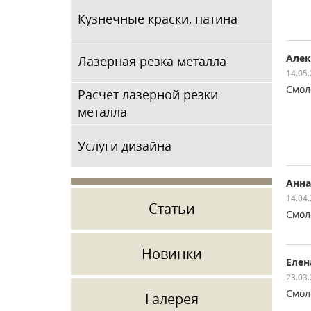
Кузнечные краски, патина
Алек
Лазерная резка металла
14.05
Смол
Расчет лазерной резки
металла
Услуги дизайна
Анна
14.04
Статьи
Смол
Новинки
Елен
23.03
Смол
Галерея