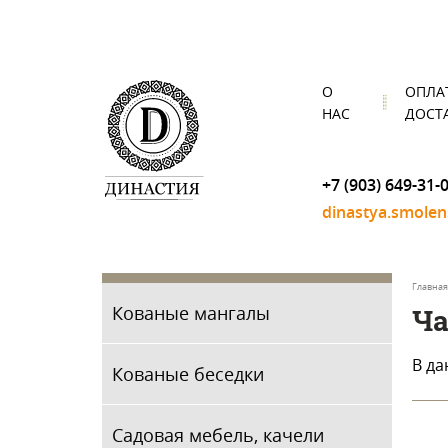
О
ОПЛА
НАС
ДОСТ
+7 (903) 649-31-
dinastya.smole
Главная
Кованые мангалы
Ча
В да
Кованые беседки
Садовая мебель, качели