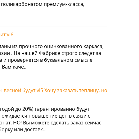
 поликарбонатом премиум-класса,
ит:vl6
ланы из прочного оцинкованного каркаса,
зии . На нашей Фабрике строго следят за
ва и проверяется в буквальном смысле
Вам каче...
 весной будут:vl5 Хочу заказать теплицу, но
годой до 20%) гарантированно будут
й ожидается повышение цен в связи с
ат. НО! Вы можете сделать заказ сейчас
рку или доставк...