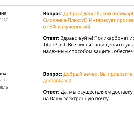
ина
Вопрос:
Добрый день! Какой поликарб
Смолянка-Плюс:vl3 Интересует произв
.2017
от УФ-излучения:vl4
Ответ:
Здравствуйте! Поликарбонат и
TitanPlast. Все листы защищены от ул
надежным способом защиты, обеспеч
яна
Вопрос:
Добрый вечер. Вы привозите т
доставка:vl2
.2017
авль
Ответ:
Да, мы осуществляем доставку 
на Вашу электронную почту.