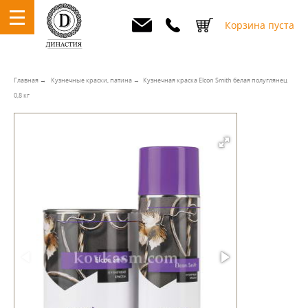
Корзина пуста
Главная
Кузнечные краски, патина
Кузнечная краска Elcon Smith белая полуглянец
0,8 кг