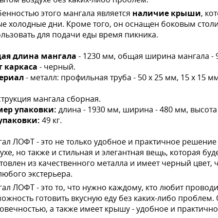
енностью этого мангала является
наличие крыши
, ко
е холодные дни. Кроме того, он оснащен боковым стол
льзовать для подачи еды время пикника.
ая длина мангала
- 1230 мм, общая ширина мангала - 9
т каркаса
- черный.
ериал
- металл: профильная труба - 50 х 25 мм, 15 х 15 м
трукция мангала сборная.
мер упаковки:
длина - 1930 мм, ширина - 480 мм, высота
 упаковки:
49 кг.
ал ЛОФТ - это не только удобное и практичное решени
ухе, но также и стильная и элегантная вещь, которая бу
товлен из качественного металла и имеет черный цвет,
любого экстерьера.
ал ЛОФТ - это то, что нужно каждому, кто любит провод
ожность готовить вкусную еду без каких-либо проблем.
овечностью, а также имеет крышу - удобное и практичн