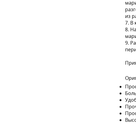
мари
разг
из р
7. В
8. Н
мари
9. Р
пер
Прия
Ориг
Про
Бол
Удоб
Проч
Прос
Высо