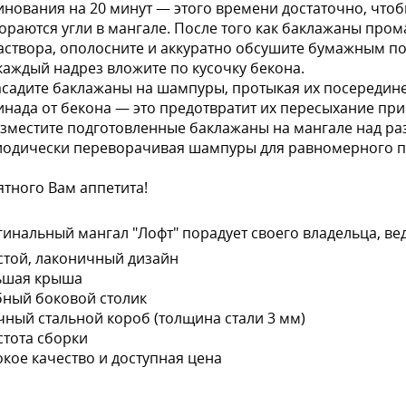
нования на 20 минут — этого времени достаточно, что
ораются угли в мангале. После того как баклажаны пром
аствора, ополосните и аккуратно обсушите бумажным п
 каждый надрез вложите по кусочку бекона.
асадите баклажаны на шампуры, протыкая их посередин
нада от бекона — это предотвратит их пересыхание при
азместите подготовленные баклажаны на мангале над раз
иодически переворачивая шампуры для равномерного 
тного Вам аппетита!
инальный мангал "Лофт" порадует своего владельца, ве
стой, лаконичный дизайн
ьшая крыша
ный боковой столик
ный стальной короб (толщина стали 3 мм)
тота сборки
кое качество и доступная цена