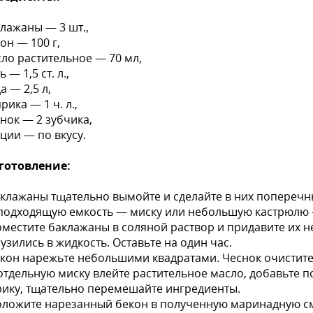
клажаны — 3 шт.,
кон — 100 г,
сло растительное — 70 мл,
ь — 1,5 ст. л.,
да — 2,5 л,
прика — 1 ч. л.,
снок — 2 зубчика,
еции — по вкусу.
готовление:
аклажаны тщательно вымойте и сделайте в них поперечн
 подходящую емкость — миску или небольшую кастрюлю —
оместите баклажаны в соляной раствор и придавите их
узились в жидкость. Оставьте на один час.
екон нарежьте небольшими квадратами. Чеснок очистите
 отдельную миску влейте растительное масло, добавьте п
ику, тщательно перемешайте ингредиенты.
оложите нарезанный бекон в полученную маринадную см