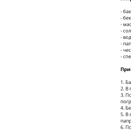
- ба
- бе
- ма
- сол
- во
- па
- че
- сп
При
1. Б
2. В
3. П
погр
4. Б
5. В
папр
6. П