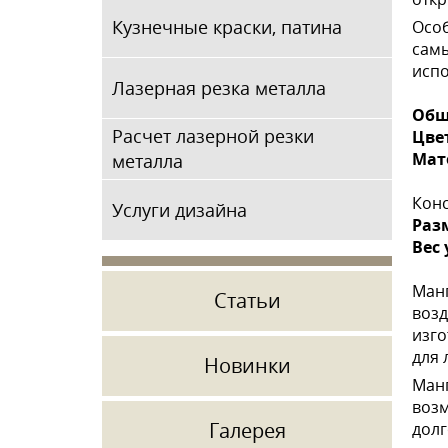
Кузнечные краски, патина
Особ
самы
испо
Лазерная резка металла
Общ
Расчет лазерной резки
Цве
Мат
металла
Конс
Услуги дизайна
Раз
Вес
Манг
Статьи
возд
изго
для 
Новинки
Манг
возм
Галерея
долг