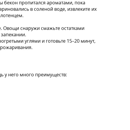
бы бекон пропитался ароматами, пока
ариновались в соленой воде, извлеките их
олотенцем.
е. Овощи снаружи смажьте остатками
 запекании.
огретыми углями и готовьте 15–20 минут,
прожаривания.
дь у него много преимуществ: