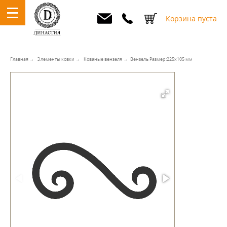
Корзина пуста
Главная
Элементы ковки
Кованые вензеля
Вензель Размер:225х105 мм